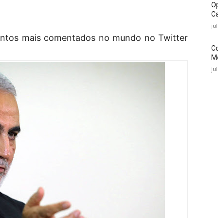
O
Ca
ju
ntos mais comentados no mundo no Twitter
C
Mé
ju