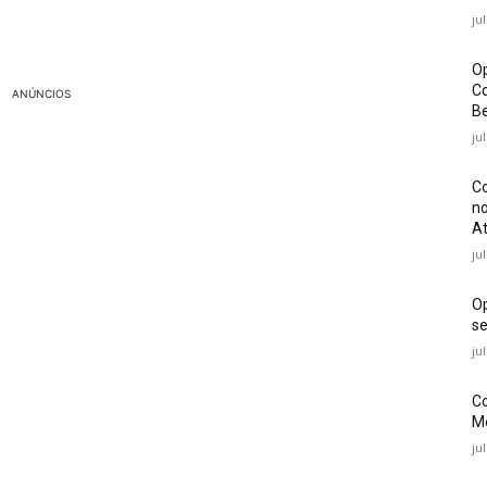
ju
Op
Co
ANÚNCIOS
Be
ju
Co
no
At
ju
O
se
ju
Co
Mé
ju