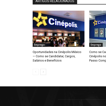
ARTIGOS RELACIONADOS
Emprego
Emprego
Oportunidades na Cinépolis México
Como se Can
— Como se Candidatar, Cargos,
Cinépolis n
Salários e Benefícios
Passo Comp