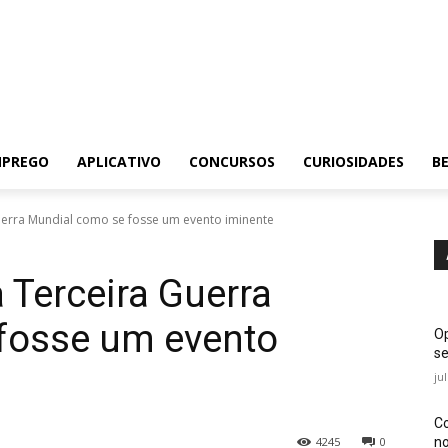
MPREGO
APLICATIVO
CONCURSOS
CURIOSIDADES
BE
erra Mundial como se fosse um evento iminente
Terceira Guerra
fosse um evento
Op
se
ju
Co
no
4245
0