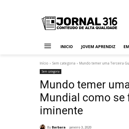
INICIO
JOVEM APRENDIZ
E
Início
Sem categoria
Mundo temer uma Terceira Gu
Sem categoria
Mundo temer uma 
Mundial como se 
iminente
By
Barbara
janeiro 3, 2020