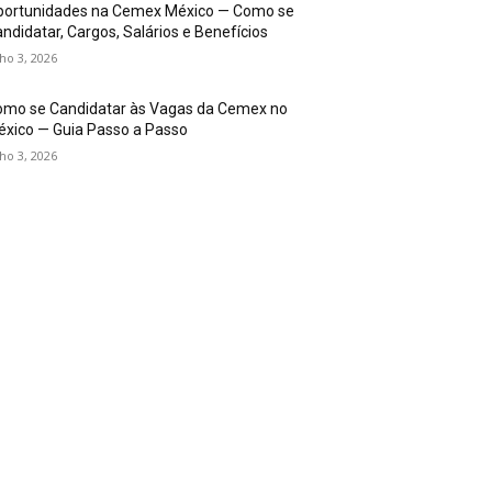
portunidades na Cemex México — Como se
ndidatar, Cargos, Salários e Benefícios
lho 3, 2026
omo se Candidatar às Vagas da Cemex no
xico — Guia Passo a Passo
lho 3, 2026