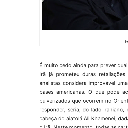
F
É muito cedo ainda para prever quai
Irã já prometeu duras retaliaçõe
analistas considera improvável uma 
bases americanas. O que pode aco
pulverizados que ocorrem no Orie
responder, seria, do lado iraniano
cabeça do aiatolá Ali Khamenei, dad
o Irã. Neste momento, todas as car