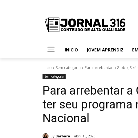
INICIO
JOVEM APRENDIZ
E
Início
Sem categoria
Para arrebentar a Globo, Sikêr
Sem categoria
Para arrebentar a 
ter seu programa 
Nacional
By
Barbara
abril 15, 2020