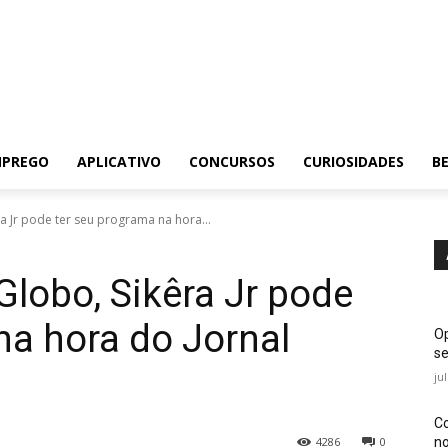
MPREGO
APLICATIVO
CONCURSOS
CURIOSIDADES
BE
a Jr pode ter seu programa na hora...
Globo, Sikêra Jr pode
na hora do Jornal
Op
se
ju
Co
no
4286
0