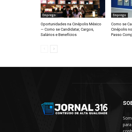
Emprego
Emprego
Oportunidades na Cinépolis México
Como se Can
— Como se Candidatar, Cargos,
Cinépolis n
Salários e Benefícios
Passo Comp
SO
Somo
para
conh