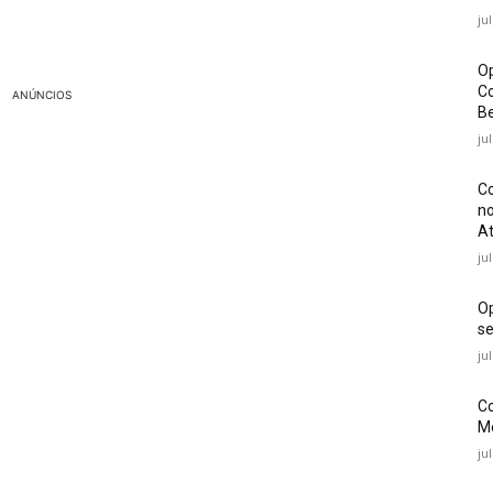
ju
Op
Co
ANÚNCIOS
Be
ju
Co
no
At
ju
O
se
ju
Co
Mé
ju