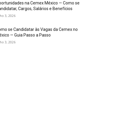
portunidades na Cemex México — Como se
ndidatar, Cargos, Salários e Benefícios
lho 3, 2026
omo se Candidatar às Vagas da Cemex no
xico — Guia Passo a Passo
lho 3, 2026