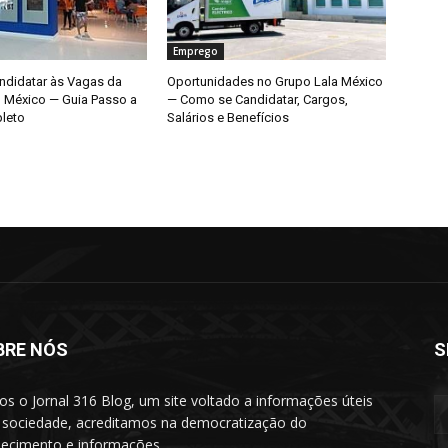
Emprego
didatar às Vagas da
Oportunidades no Grupo Lala México
o México — Guia Passo a
— Como se Candidatar, Cargos,
leto
Salários e Benefícios
BRE NÓS
S
s o Jornal 316 Blog, um site voltado a informações úteis
 sociedade, acreditamos na democratização do
ecimento e informações.