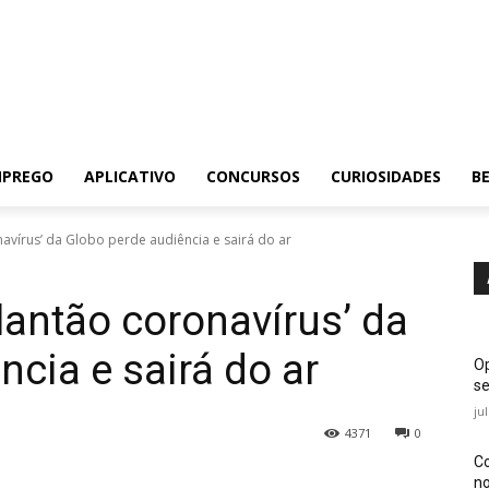
MPREGO
APLICATIVO
CONCURSOS
CURIOSIDADES
BE
vírus’ da Globo perde audiência e sairá do ar
antão coronavírus’ da
cia e sairá do ar
Op
se
ju
4371
0
Co
no