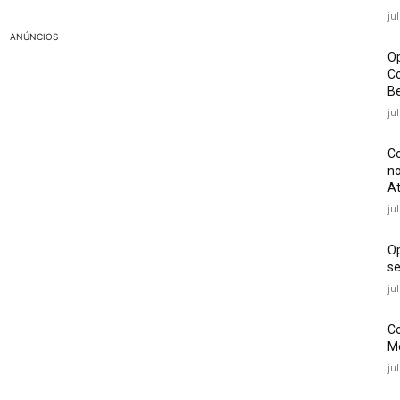
ju
ANÚNCIOS
Op
Co
Be
ju
Co
no
At
ju
O
se
ju
Co
Mé
ju