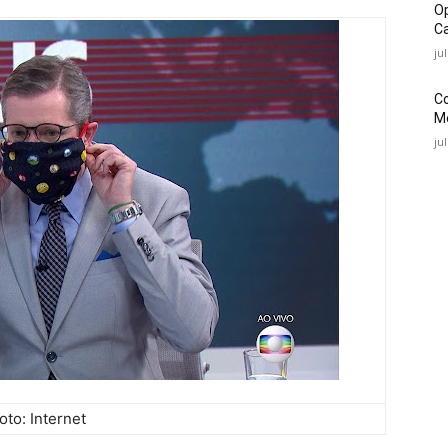
O
Ca
ju
C
Mé
ju
oto: Internet