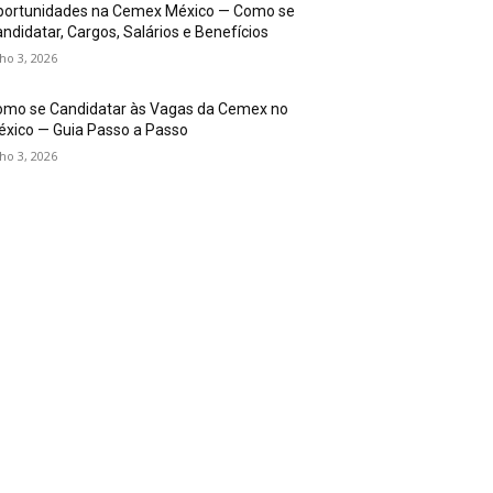
portunidades na Cemex México — Como se
ndidatar, Cargos, Salários e Benefícios
lho 3, 2026
omo se Candidatar às Vagas da Cemex no
xico — Guia Passo a Passo
lho 3, 2026