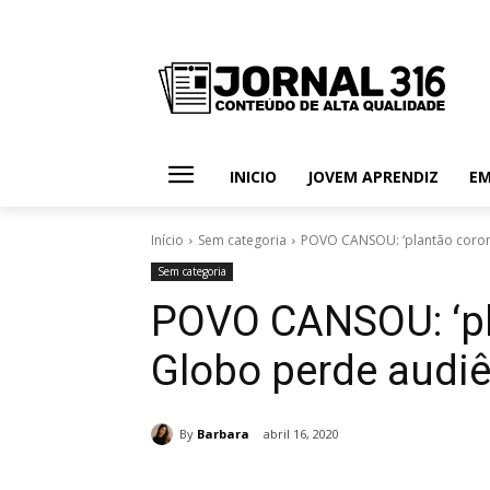
INICIO
JOVEM APRENDIZ
E
Início
Sem categoria
POVO CANSOU: ‘plantão corona
Sem categoria
POVO CANSOU: ‘pl
Globo perde audiên
By
Barbara
abril 16, 2020