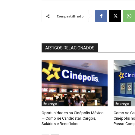
Compartilhado
ARTIGOS RELACIONADOS
Emprego
Emprego
Oportunidades na Cinépolis México
Como se Can
— Como se Candidatar, Cargos,
Cinépolis n
Salários e Benefícios
Passo Comp