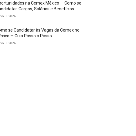
portunidades na Cemex México — Como se
ndidatar, Cargos, Salários e Benefícios
lho 3, 2026
omo se Candidatar às Vagas da Cemex no
xico — Guia Passo a Passo
lho 3, 2026