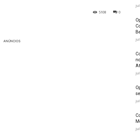
ju
5108
0
Op
Co
Be
ju
ANÚNCIOS
Co
no
At
ju
O
se
ju
Co
Mé
ju