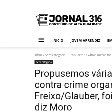
INICIO
JOVEM APRENDIZ
E
Início
Sem categoria
Propusemos várias outras medi
Sem categoria
Propusemos vária
contra crime orga
Freixo/Glauber, fo
diz Moro