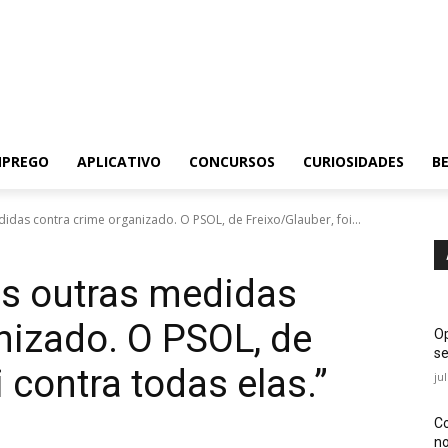
MPREGO
APLICATIVO
CONCURSOS
CURIOSIDADES
BE
das contra crime organizado. O PSOL, de Freixo/Glauber, foi...
s outras medidas
nizado. O PSOL, de
Op
se
i contra todas elas.”
ju
Co
no