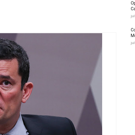
O
Ca
ju
C
Mé
ju