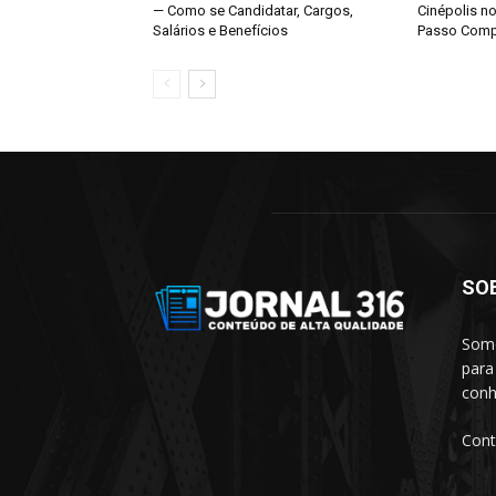
— Como se Candidatar, Cargos,
Cinépolis n
Salários e Benefícios
Passo Comp
SO
Somo
para
conh
Cont