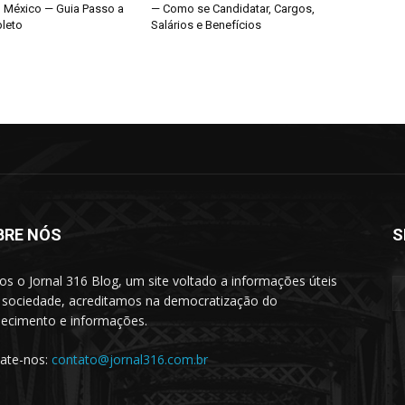
o México — Guia Passo a
— Como se Candidatar, Cargos,
leto
Salários e Benefícios
BRE NÓS
S
s o Jornal 316 Blog, um site voltado a informações úteis
 sociedade, acreditamos na democratização do
ecimento e informações.
ate-nos:
contato@jornal316.com.br