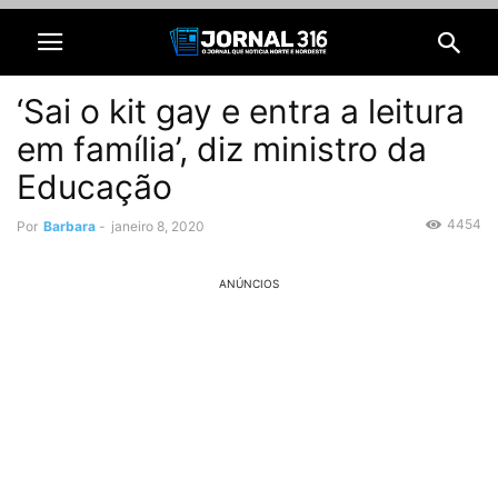
‘Sai o kit gay e entra a leitura
em família’, diz ministro da
Educação
4454
Por
Barbara
-
janeiro 8, 2020
ANÚNCIOS