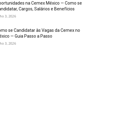
portunidades na Cemex México — Como se
ndidatar, Cargos, Salários e Benefícios
lho 3, 2026
omo se Candidatar às Vagas da Cemex no
xico — Guia Passo a Passo
lho 3, 2026