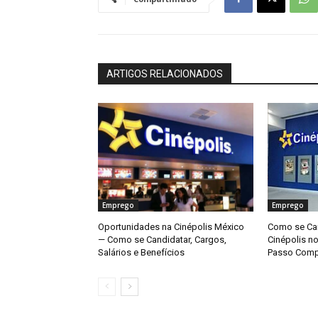
ARTIGOS RELACIONADOS
Emprego
Emprego
Oportunidades na Cinépolis México
Como se Can
— Como se Candidatar, Cargos,
Cinépolis n
Salários e Benefícios
Passo Comp