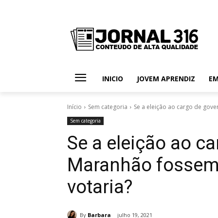
INICIO
JOVEM APRENDIZ
E
Início
Sem categoria
Se a eleição ao cargo de gov
Sem categoria
Se a eleição ao c
Maranhão fossem
votaria?
By
Barbara
julho 19, 2021