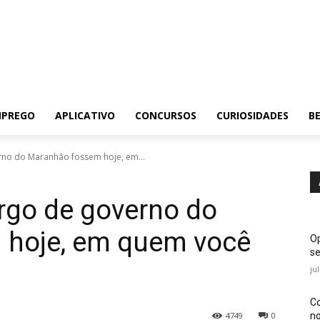
MPREGO
APLICATIVO
CONCURSOS
CURIOSIDADES
BE
erno do Maranhão fossem hoje, em...
argo de governo do
 hoje, em quem você
Op
se
ju
Co
no
4749
0