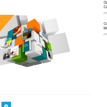
O
Ca
ju
C
Mé
ju