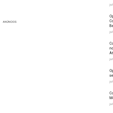
ju
Op
Co
ANÚNCIOS
Be
ju
Co
no
At
ju
O
se
ju
Co
Mé
ju