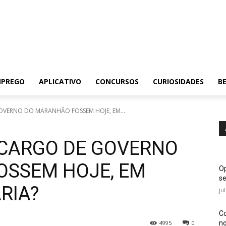
MPREGO
APLICATIVO
CONCURSOS
CURIOSIDADES
BE
GOVERNO DO MARANHÃO FOSSEM HOJE, EM...
O CARGO DE GOVERNO
OSSEM HOJE, EM
Op
se
RIA?
ju
Co
no
4995
0