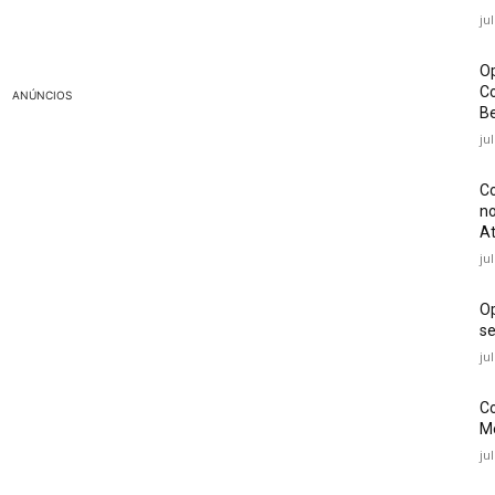
ju
Op
Co
ANÚNCIOS
Be
ju
Co
no
At
ju
O
se
ju
Co
Mé
ju