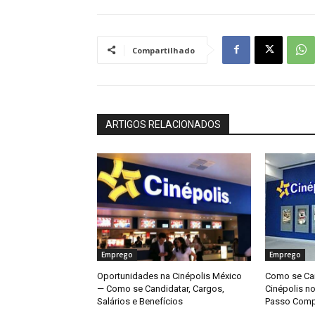
Compartilhado
ARTIGOS RELACIONADOS
Emprego
Emprego
Oportunidades na Cinépolis México
Como se Can
— Como se Candidatar, Cargos,
Cinépolis n
Salários e Benefícios
Passo Comp