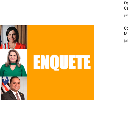
O
Ca
ju
C
Mé
ju