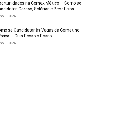
portunidades na Cemex México — Como se
ndidatar, Cargos, Salários e Benefícios
lho 3, 2026
omo se Candidatar às Vagas da Cemex no
xico — Guia Passo a Passo
lho 3, 2026