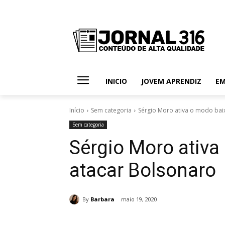
INICIO
JOVEM APRENDIZ
E
Início
Sem categoria
Sérgio Moro ativa o modo bai
Sem categoria
Sérgio Moro ativa
atacar Bolsonaro
By
Barbara
maio 19, 2020