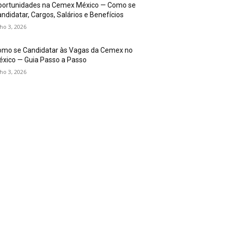
portunidades na Cemex México — Como se
ndidatar, Cargos, Salários e Benefícios
lho 3, 2026
omo se Candidatar às Vagas da Cemex no
xico — Guia Passo a Passo
lho 3, 2026