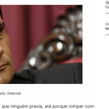
O
Ca
ju
C
Mé
ju
oto: Internet
o que ninguém previa, até porque romper com