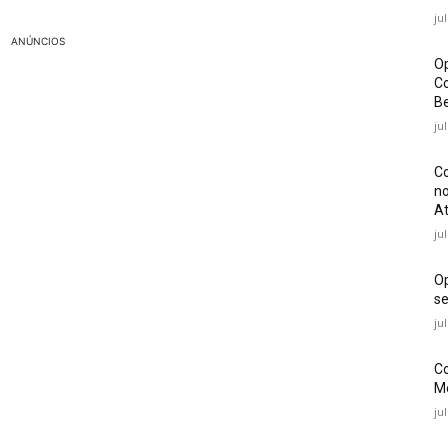
ju
ANÚNCIOS
Op
Co
Be
ju
Co
no
At
ju
O
se
ju
Co
Mé
ju