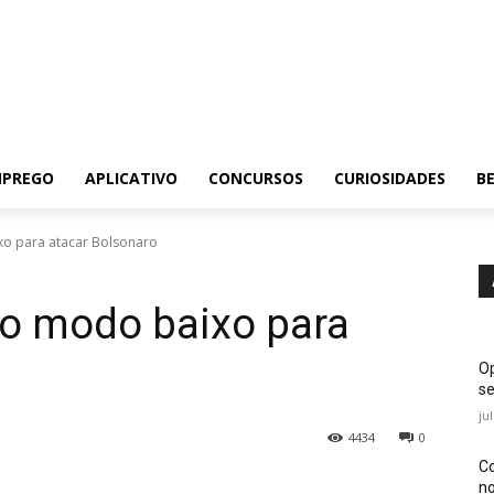
MPREGO
APLICATIVO
CONCURSOS
CURIOSIDADES
BE
xo para atacar Bolsonaro
 o modo baixo para
Op
se
ju
4434
0
Co
no