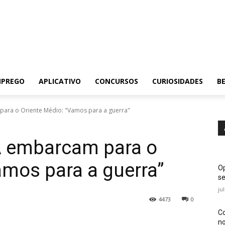
MPREGO
APLICATIVO
CONCURSOS
CURIOSIDADES
BE
ara o Oriente Médio: "Vamos para a guerra"
A embarcam para o
amos para a guerra”
Op
se
ju
4473
0
Co
no