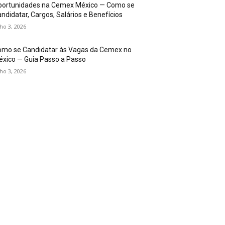
portunidades na Cemex México — Como se
ndidatar, Cargos, Salários e Benefícios
lho 3, 2026
omo se Candidatar às Vagas da Cemex no
xico — Guia Passo a Passo
lho 3, 2026