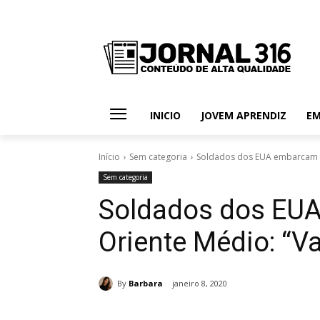
INICIO
JOVEM APRENDIZ
E
Início
Sem categoria
Soldados dos EUA embarcam p
Sem categoria
Soldados dos EU
Oriente Médio: “V
By
Barbara
janeiro 8, 2020