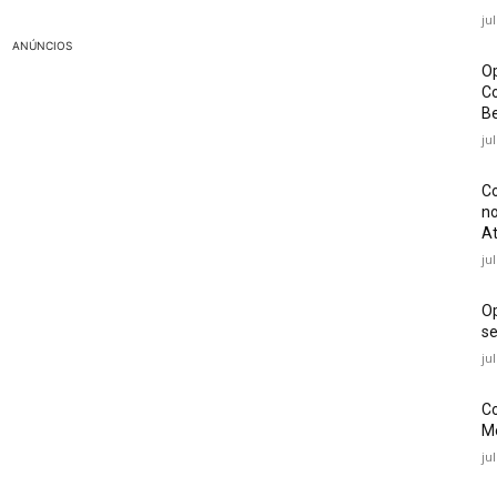
ju
ANÚNCIOS
Op
Co
Be
ju
Co
no
At
ju
O
se
ju
Co
Mé
ju