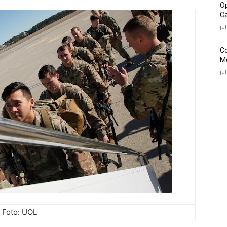
O
Ca
ju
C
Mé
ju
Foto: UOL