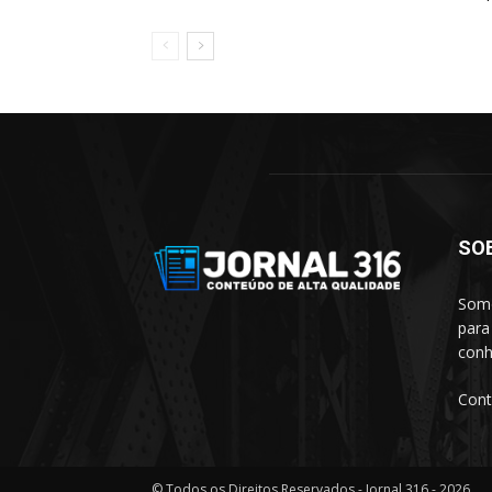
SO
Somo
para
conh
Cont
© Todos os Direitos Reservados - Jornal 316 - 2026.