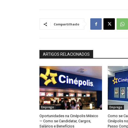
Compartilhado
ARTIGOS RELACIONADOS
Emprego
Emprego
Oportunidades na Cinépolis México
Como se Can
— Como se Candidatar, Cargos,
Cinépolis n
Salários e Benefícios
Passo Comp