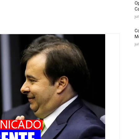
O
Ca
ju
C
Mé
ju