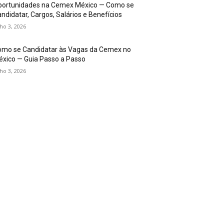
portunidades na Cemex México — Como se
ndidatar, Cargos, Salários e Benefícios
lho 3, 2026
omo se Candidatar às Vagas da Cemex no
xico — Guia Passo a Passo
lho 3, 2026