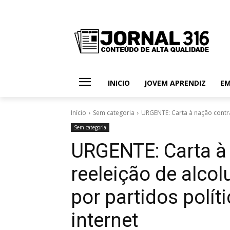
INICIO
JOVEM APRENDIZ
E
Início
Sem categoria
URGENTE: Carta à nação contra
Sem categoria
URGENTE: Carta à
reeleição de alco
por partidos políti
internet