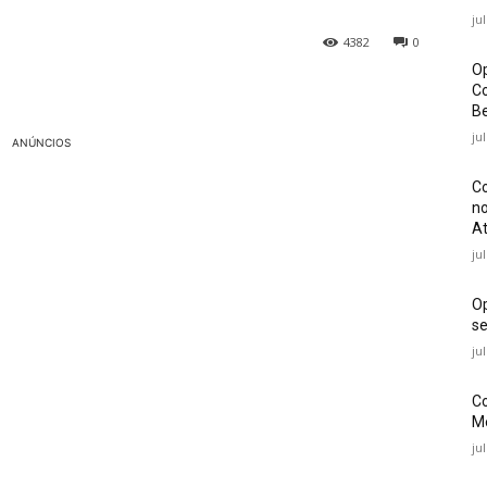
ju
4382
0
Op
Co
Be
ju
ANÚNCIOS
Co
no
At
ju
O
se
ju
Co
Mé
ju