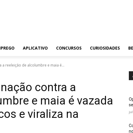
MPREGO
APLICATIVO
CONCURSOS
CURIOSIDADES
BE
 a reeleição de alcolumbre e maia é...
 nação contra a
lumbre e maia é vazada
Op
se
cos e viraliza na
ju
Co
no