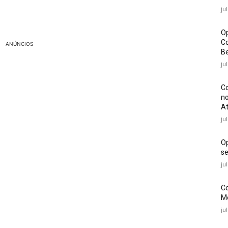
ju
Op
Co
ANÚNCIOS
Be
ju
Co
no
At
ju
O
se
ju
Co
Mé
ju