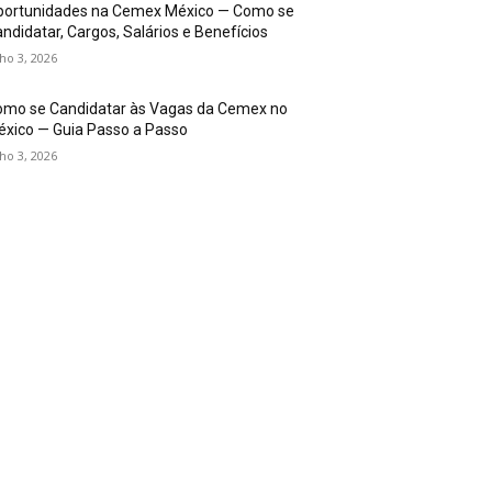
portunidades na Cemex México — Como se
ndidatar, Cargos, Salários e Benefícios
lho 3, 2026
omo se Candidatar às Vagas da Cemex no
xico — Guia Passo a Passo
lho 3, 2026