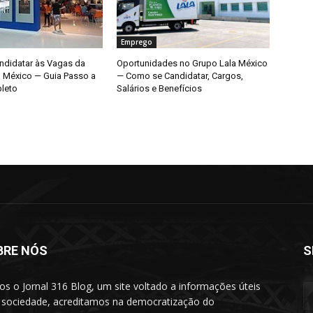
Emprego
didatar às Vagas da
Oportunidades no Grupo Lala México
o México — Guia Passo a
— Como se Candidatar, Cargos,
leto
Salários e Benefícios
BRE NÓS
S
s o Jornal 316 Blog, um site voltado a informações úteis
 sociedade, acreditamos na democratização do