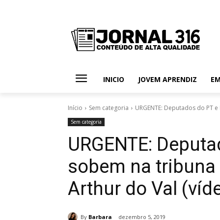
INICIO
JOVEM APRENDIZ
E
Início
Sem categoria
URGENTE: Deputados do PT e P
Sem categoria
URGENTE: Deputa
sobem na tribuna
Arthur do Val (víd
By
Barbara
dezembro 5, 2019