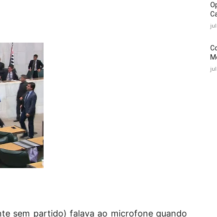
O
Ca
ju
C
Mé
ju
nte sem partido) falava ao microfone quando