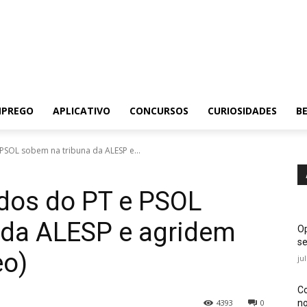
MPREGO
APLICATIVO
CONCURSOS
CURIOSIDADES
BE
SOL sobem na tribuna da ALESP e...
dos do PT e PSOL
 da ALESP e agridem
Op
se
eo)
ju
Co
no
4393
0