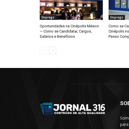
Emprego
Emprego
Oportunidades na Cinépolis México
Como se Can
— Como se Candidatar, Cargos,
Cinépolis n
Salários e Benefícios
Passo Comp
SO
Somo
para