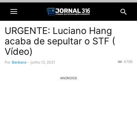
URGENTE: Luciano Hang
acaba de sepultar o STF (
Vídeo)
4798
Por
Barbara
-
junho 12, 2021
ANÚNCIOS