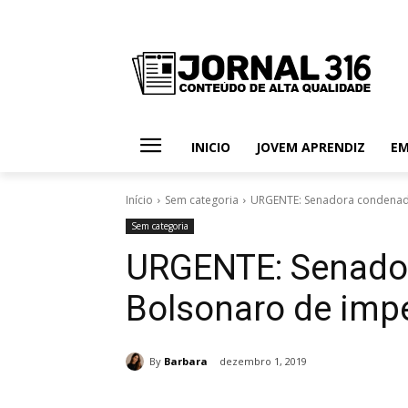
INICIO
JOVEM APRENDIZ
E
Início
Sem categoria
URGENTE: Senadora condenad
Sem categoria
URGENTE: Senado
Bolsonaro de im
By
Barbara
dezembro 1, 2019