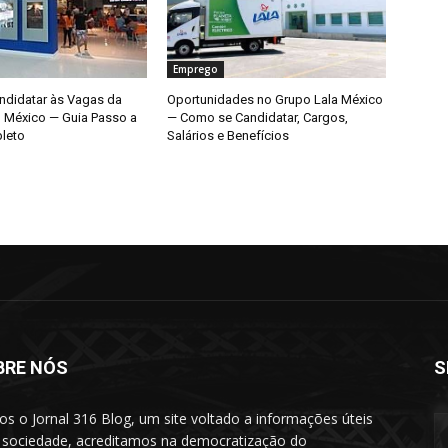
Emprego
didatar às Vagas da
Oportunidades no Grupo Lala México
o México — Guia Passo a
— Como se Candidatar, Cargos,
leto
Salários e Benefícios
BRE NÓS
S
s o Jornal 316 Blog, um site voltado a informações úteis
 sociedade, acreditamos na democratização do