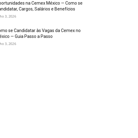
portunidades na Cemex México — Como se
ndidatar, Cargos, Salários e Benefícios
lho 3, 2026
omo se Candidatar às Vagas da Cemex no
xico — Guia Passo a Passo
lho 3, 2026