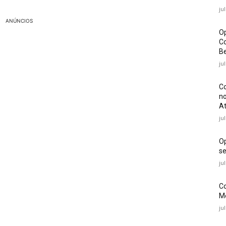
ju
ANÚNCIOS
Op
Co
Be
ju
Co
no
At
ju
O
se
ju
Co
Mé
ju