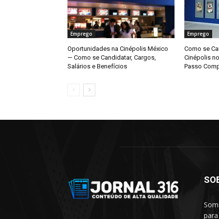
Emprego
Emprego
Oportunidades na Cinépolis México
Como se Can
— Como se Candidatar, Cargos,
Cinépolis n
Salários e Benefícios
Passo Comp
SO
Somo
para