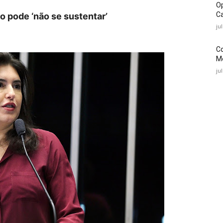
O
Ca
 pode ‘não se sustentar’
ju
C
Mé
ju