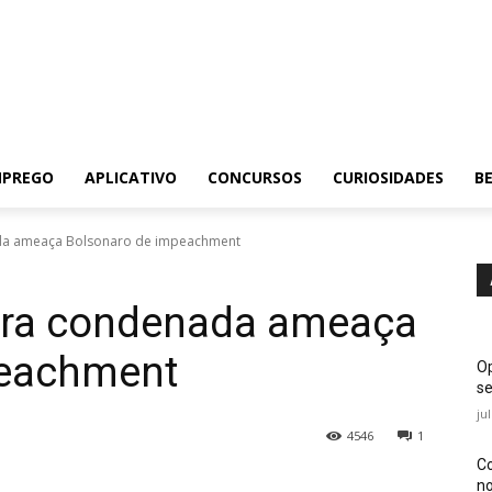
MPREGO
APLICATIVO
CONCURSOS
CURIOSIDADES
BE
a ameaça Bolsonaro de impeachment
ra condenada ameaça
peachment
Op
se
ju
4546
1
Co
no