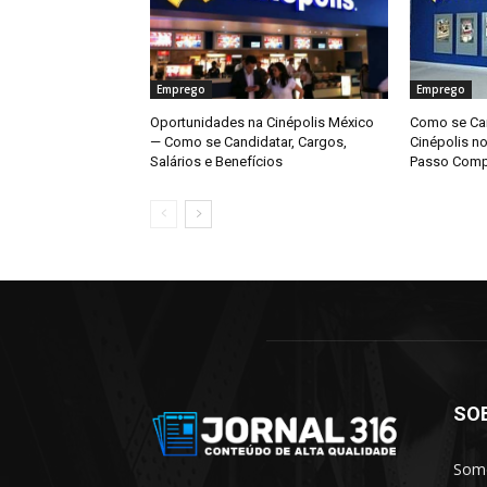
Emprego
Emprego
Oportunidades na Cinépolis México
Como se Can
— Como se Candidatar, Cargos,
Cinépolis n
Salários e Benefícios
Passo Comp
SO
Somo