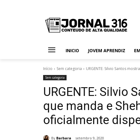
INICIO
JOVEM APRENDIZ
E
Início
Sem categoria
URGENTE: Silvio Santos mostr
Sem categoria
URGENTE: Silvio 
que manda e Sheh
oficialmente dis
By
Barbara
setembro 9, 2020