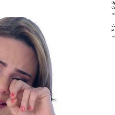
O
Ca
ju
C
Mé
ju