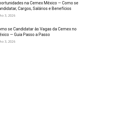
portunidades na Cemex México — Como se
ndidatar, Cargos, Salários e Benefícios
lho 3, 2026
omo se Candidatar às Vagas da Cemex no
xico — Guia Passo a Passo
lho 3, 2026