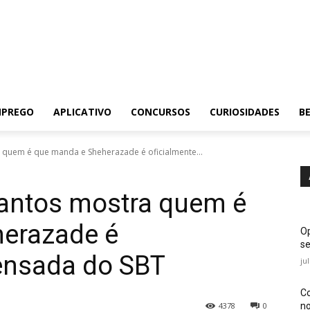
MPREGO
APLICATIVO
CONCURSOS
CURIOSIDADES
BE
a quem é que manda e Sheherazade é oficialmente...
Santos mostra quem é
erazade é
Op
se
pensada do SBT
ju
Co
no
4378
0