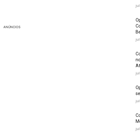
ju
Op
Co
ANÚNCIOS
Be
ju
Co
no
At
ju
O
se
ju
Co
Mé
ju