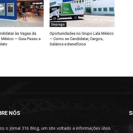
Emprego
didatar às Vagas da
Oportunidades no Grupo Lala México
o México — Guia Passo a
— Como se Candidatar, Cargos,
leto
Salários e Benefícios
BRE NÓS
S
s o Jornal 316 Blog, um site voltado a informações úteis