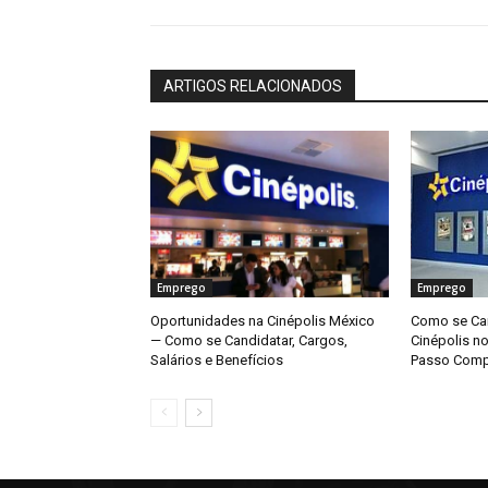
ARTIGOS RELACIONADOS
Emprego
Emprego
Oportunidades na Cinépolis México
Como se Can
— Como se Candidatar, Cargos,
Cinépolis n
Salários e Benefícios
Passo Comp