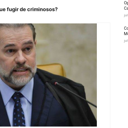
O
Ca
que fugir de criminosos?
ju
C
Mé
ju