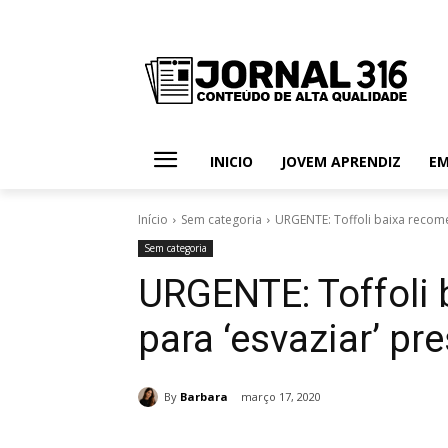
INICIO
JOVEM APRENDIZ
E
Início
Sem categoria
URGENTE: Toffoli baixa recome
Sem categoria
URGENTE: Toffoli
para ‘esvaziar’ pr
By
Barbara
março 17, 2020