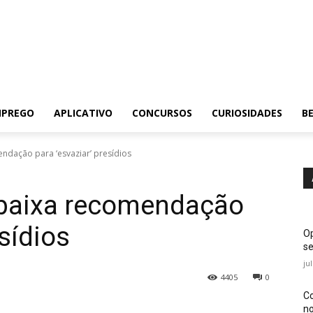
MPREGO
APLICATIVO
CONCURSOS
CURIOSIDADES
BE
ndação para ‘esvaziar’ presídios
 baixa recomendação
esídios
Op
se
ju
4405
0
Co
no