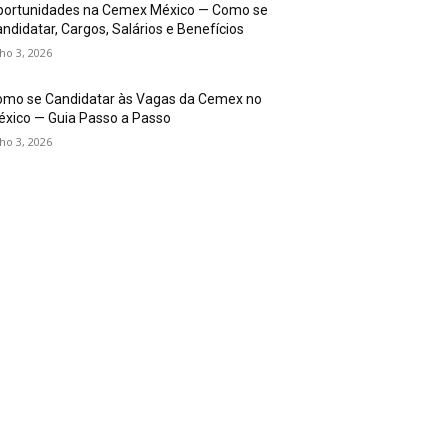
portunidades na Cemex México — Como se
ndidatar, Cargos, Salários e Benefícios
lho 3, 2026
omo se Candidatar às Vagas da Cemex no
xico — Guia Passo a Passo
lho 3, 2026