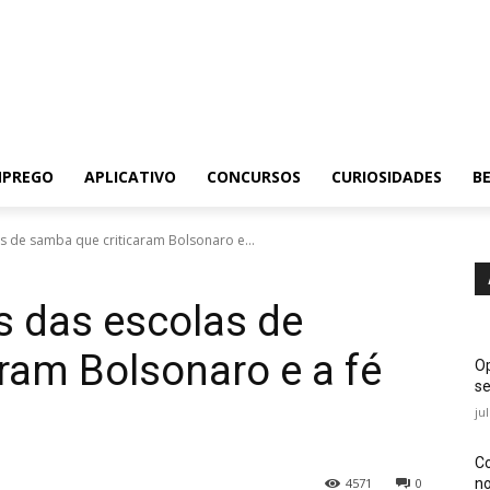
MPREGO
APLICATIVO
CONCURSOS
CURIOSIDADES
BE
as de samba que criticaram Bolsonaro e...
ás das escolas de
ram Bolsonaro e a fé
Op
se
ju
Co
no
4571
0