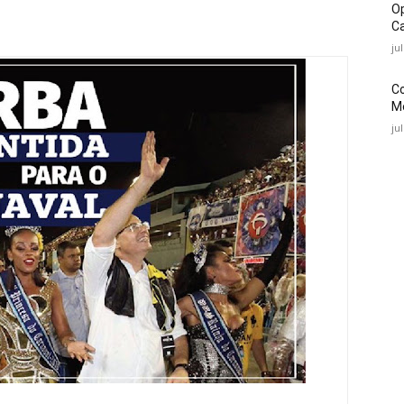
O
Ca
ju
C
Mé
ju