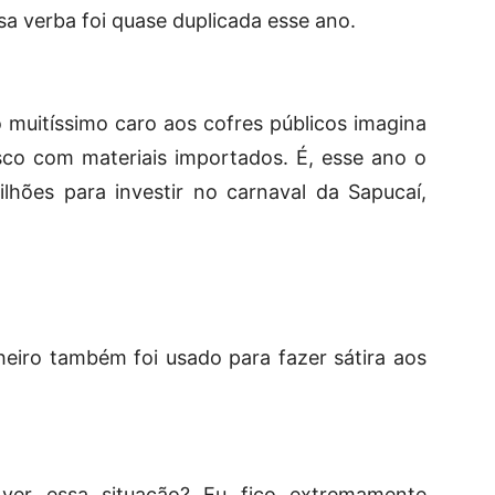
a verba foi quase duplicada esse ano.
 muitíssimo caro aos cofres públicos imagina
co com materiais importados. É, esse ano o
milhões
para investir no carnaval da Sapucaí,
heiro também foi usado para fazer sátira aos
 ver essa situação? Eu fico extremamente