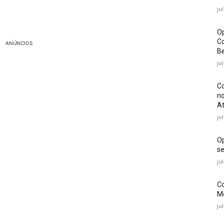
ju
Op
Co
ANÚNCIOS
Be
ju
Co
no
At
ju
O
se
ju
Co
Mé
ju