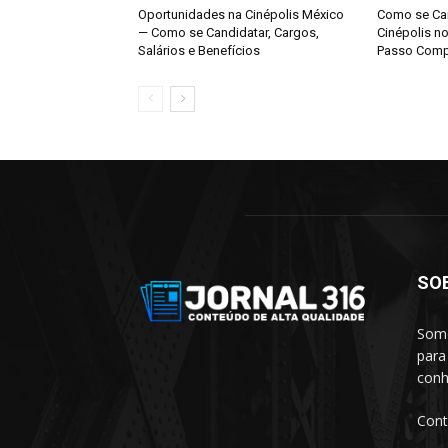
Oportunidades na Cinépolis México
Como se Can
— Como se Candidatar, Cargos,
Cinépolis n
Salários e Benefícios
Passo Comp
SO
Somo
para
conh
Cont