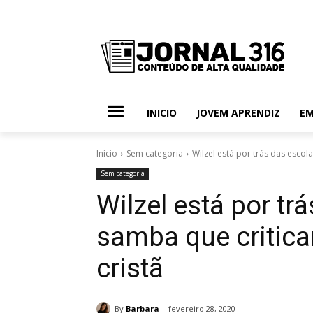
INICIO
JOVEM APRENDIZ
E
Início
Sem categoria
Wilzel está por trás das escol
Sem categoria
Wilzel está por tr
samba que critica
cristã
By
Barbara
fevereiro 28, 2020