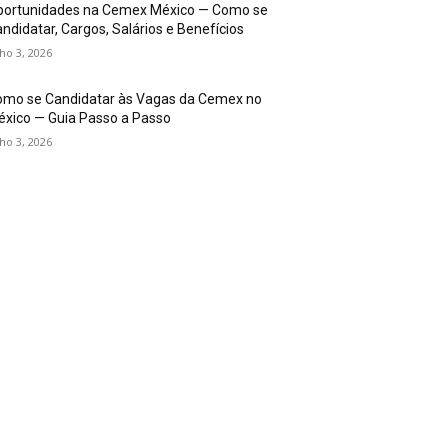
portunidades na Cemex México — Como se
ndidatar, Cargos, Salários e Benefícios
lho 3, 2026
omo se Candidatar às Vagas da Cemex no
xico — Guia Passo a Passo
lho 3, 2026