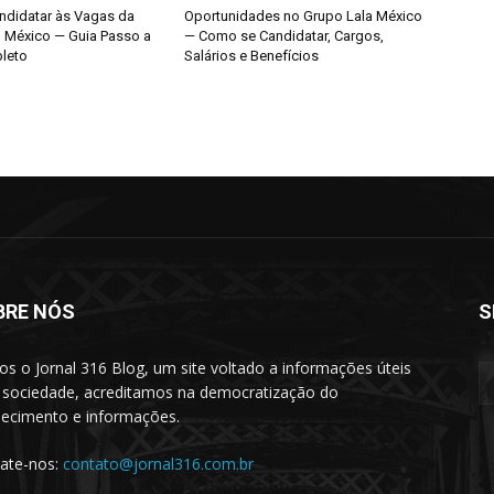
didatar às Vagas da
Oportunidades no Grupo Lala México
o México — Guia Passo a
— Como se Candidatar, Cargos,
leto
Salários e Benefícios
BRE NÓS
S
s o Jornal 316 Blog, um site voltado a informações úteis
 sociedade, acreditamos na democratização do
ecimento e informações.
ate-nos:
contato@jornal316.com.br